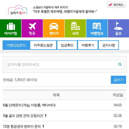
여행상담문의
자주묻는질문
입금확인
여행후기
공지사항
전체글 : 1,353 (1 페이지)
글쓰기
제목
작성일
6월 단체문의 (객실, 미팅룸, 액티비티)
04-03
5월 골프 관련 견적 요청의건
1
02-28
12명 항공권과 렌트카 문의
1
02-19