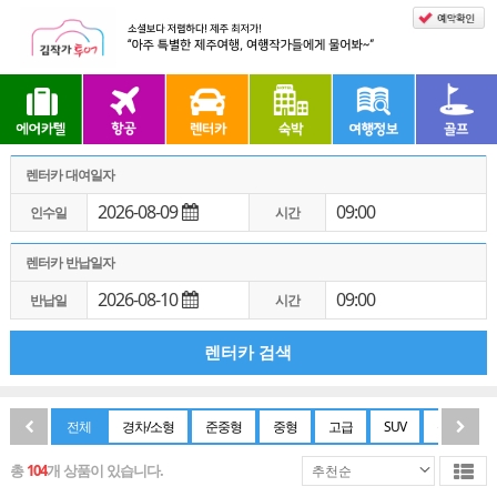
렌터카 대여일자
2026-08-09
09:00
인수일
시간
렌터카 반납일자
2026-08-10
09:00
반납일
시간
렌터카 검색
전체
경차/소형
준중형
중형
고급
SUV
승합
총
104
개 상품이 있습니다.