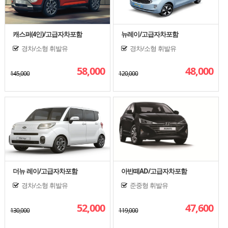
캐스퍼(4인)/고급자차포함
뉴레이/고급자차포함
경차/소형
휘발유
경차/소형
휘발유
58,000
48,000
145,000
120,000
더뉴 레이/고급자차포함
아반떼AD/고급자차포함
경차/소형
휘발유
준중형
휘발유
52,000
47,600
130,000
119,000