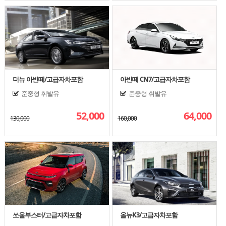
더뉴 아반떼/고급자차포함
아반떼 CN7/고급자차포함
준중형
휘발유
준중형
휘발유
52,000
64,000
130,000
160,000
쏘울부스터/고급자차포함
올뉴K3/고급자차포함