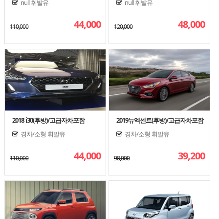
null
휘발유
null
휘발유
44,000
48,000
110,000
120,000
2018 i30(후방)/고급자차포함
2019뉴엑센트(후방)/고급자차포함
경차/소형
휘발유
경차/소형
휘발유
44,000
39,200
110,000
98,000